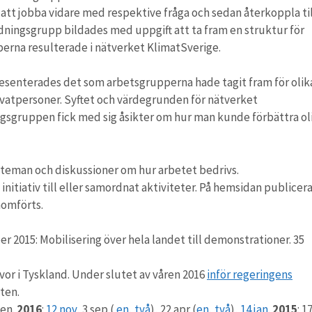
 att jobba vidare med respektive fråga och sedan återkoppla til
ordningsgrupp bildades med uppgift att ta fram en struktur för
erna resulterade i nätverket KlimatSverige.
esenterades det som arbetsgrupperna hade tagit fram för olik
vatpersoner. Syftet och värdegrunden för nätverket
sgruppen fick med sig åsikter om hur man kunde förbättra ol
a teman och diskussioner om hur arbetet bedrivs.
itiativ till eller samordnat aktiviteter. På hemsidan publicer
nomförts.
r 2015: Mobilisering över hela landet till demonstrationer. 35
vor i Tyskland. Under slutet av våren 2016
inför regeringens
ten.
en.
2016
:
12 nov
, 3 sep (
en
,
två
), 22 apr (
en
,
två
),
14 jan
.
2015
: 1