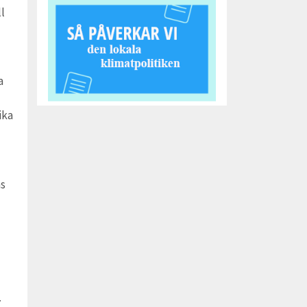
l
a
ika
as
7