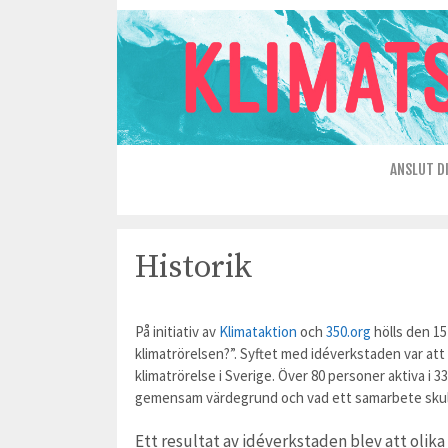
Hoppa
till
innehåll
ANSLUT D
Historik
På initiativ av
Klimataktion
och
350.org
hölls den 15
klimatrörelsen?”. Syftet med idéverkstaden var att
klimatrörelse i Sverige. Över 80 personer aktiva i
gemensam värdegrund och vad ett samarbete skul
Ett resultat av idéverkstaden blev att olik