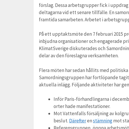
förslag. Dessa arbetsgrupper fick i uppdrag
deltagarna vid ett senare tillfälle. En sam
framtida samarbeten. Arbetet i arbetsgrupp
På ett upptaktsmöte den 7 februari 2015 pr
inbjudna organisationer och engagerade pri
KlimatSverige diskuterades och Samordning
delar av den föreslagna verksamheten.
Flera möten har sedan hållits med politisk
Samordningsgruppen har fortlöpande tagit in
aktuella inlägg. Följande aktiviteter har ge
Inför Paris-förhandlingarna i decembe
orter hade manifestationer.
Mot Vattenfalls försäljning av kolgru
beslut.
Därefter
en
stämning
mot sta
Referensgruppen, öppna arbetsmöt