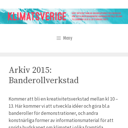
Hoppa
till
innehåll
Meny
Arkiv 2015:
Banderollverkstad
Kommer att bli en kreativitetsverkstad mellan kl 10 –
13. Här kommer vi att utveckla idéer och göra bl.a
banderoller för demonstrationer, och andra
konstnärliga former av informationsmaterial för att
sprida budskapet om klimatet i olika framtida