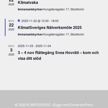
e
Klimatvaka
d
2025
a
m
a
Immanuelskyrkan
Kungstensgatan 17, Stockholm
n
a
t
g
u
U
n
2025-11-22 @ 12:30
-
18:00
NOV
v
22
t
m
KlimatSveriges Nätverksmöte 2025
g
y
v
2025
.
a
n
Immanuelskyrkan
Kungstensgatan 17, Stockholm
S
l
a
t
e
v
2025-11-03
-
2025-11-04
NOV
3
a
i
3 – 4 nov Rättegång Svea Hovrätt – kom och
2025
r
g
visa ditt stöd
e
c
r
h
i
a
n
n
g
d
V
© 2026 KLIMATSVERIGE
• Byggt med
GeneratePress