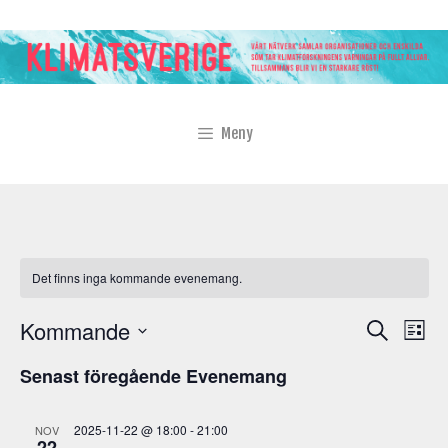
Hoppa
till
innehåll
Meny
Det finns inga kommande evenemang.
E
E
Kommande
S
L
v
ö
v
V
i
k
e
Senast föregående Evenemang
s
ä
e
n
t
l
n
a
e
2025-11-22 @ 18:00
-
21:00
j
NOV
22
m