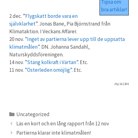
Tipsa om
bra artiklar!
2 dec. ”
Flygskatt borde vara en
självklarhet
”. Jonas Bane, Pia Björnstrand från
Klimataktion. I Veckans Affärer.
20 nov.
”Inget av partierna lever upp till de uppsatta
klimatmålen”
. DN. Johanna Sandahl,
Naturskyddsföreningen.
14 nov.
”Stäng kolkraft i Värtan”
. Etc.
11 nov.
”Österleden omöjlig”
. Etc.
/Kp 161204
Kategorier
Uncategorized
Läs en kort och en lång rapport från 12 nov
Partierna klarar inte klimatmålen!