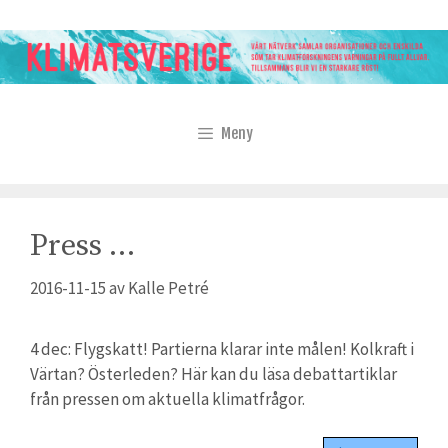
Hoppa
till
innehåll
Meny
Press …
2016-11-15
av
Kalle Petré
4 dec: Flygskatt! Partierna klarar inte målen! Kolkraft i
Värtan? Österleden? Här kan du läsa debattartiklar
från pressen om aktuella klimatfrågor.